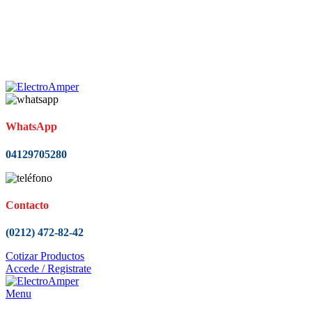
Calle Carabobo, Residencias El Parque, Local 4, entre las
quintas Aéreas y la Paz, Distrito Capital Municipio Libertador,
El Paraiso, Caracas
(0212) 472-82-42/443-05-19
contacto@electroamperve.com
(0212) 472-82-42/443-05-19
WhatsApp
04129705280
Contacto
(0212) 472-82-42
Cotizar Productos
Accede / Registrate
Menu