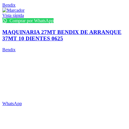
Bendix
Vista rápida
Comprar por WhatsApp
MAQUINARIA 27MT BENDIX DE ARRANQUE
37MT 10 DIENTES 0625
Bendix
¿Necesitas consultar la disponibilidad de algún repuesto?
Escríbenos a nuestro WhatsApp, con gusto atenderemos tu solicitud.
WhatsApp