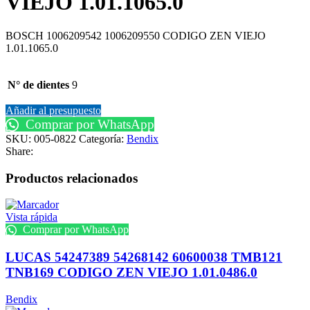
VIEJO 1.01.1065.0
BOSCH 1006209542 1006209550 CODIGO ZEN VIEJO
1.01.1065.0
N° de dientes
9
Añadir al presupuesto
Comprar por WhatsApp
SKU:
005-0822
Categoría:
Bendix
Share:
Productos relacionados
Vista rápida
Comprar por WhatsApp
LUCAS 54247389 54268142 60600038 TMB121
TNB169 CODIGO ZEN VIEJO 1.01.0486.0
Bendix