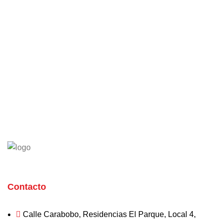
¿Necesitas consultar la
disponibilidad de algún repuesto?
Escríbenos a nuestro WhatsApp, con gusto
atenderemos tu solicitud.
WHATSAPP
Contacto
Calle Carabobo, Residencias El Parque, Local 4,