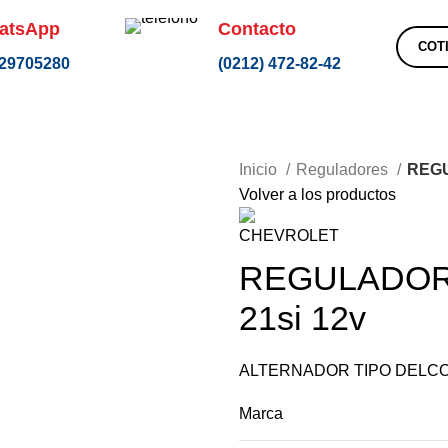
la Paz, Distrito Capital Municipio Libertador, El Paraiso, Caracas
(0212
atsApp
Contacto
COT
29705280
(0212) 472-82-42
Inicio
Reguladores
REGU
Volver a los productos
REGULADOR 
21si 12v
ALTERNADOR TIPO DELC
Marca