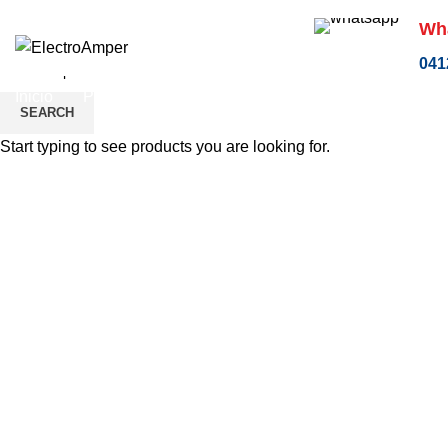
Calle Carabobo, Residencias El Parque, Local 4, entre las quintas Aéreas y 
Wh
041
Inicio
Productos
Contacto
SEARCH
Start typing to see products you are looking for.
Clic para agrandar