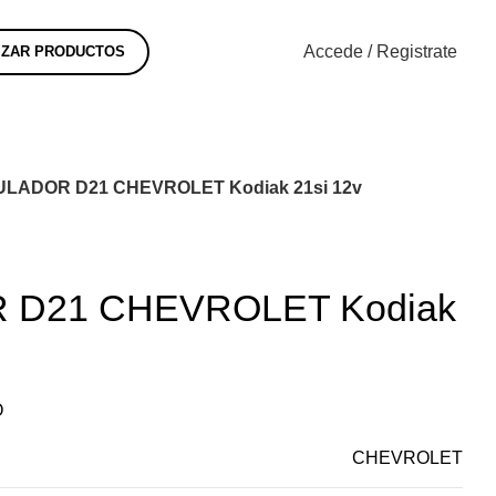
) 472-82-42/443-05-19
contacto@electroamperve.com
Accede / Registrate
IZAR PRODUCTOS
LADOR D21 CHEVROLET Kodiak 21si 12v
D21 CHEVROLET Kodiak
O
CHEVROLET