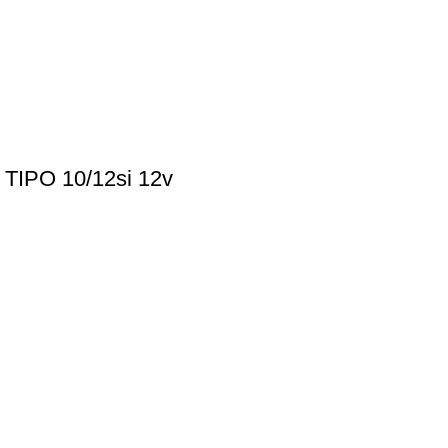
PO 10/12si 12v
d de algún repuesto?
licitud.