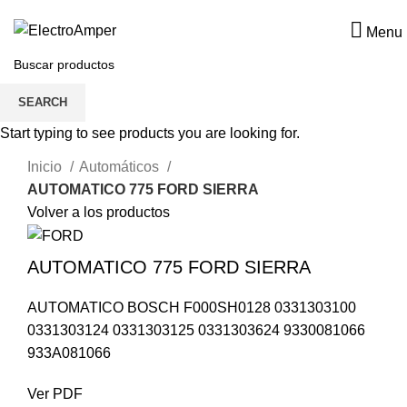
(0212) 472-82-42/443-05-19
Menu
SEARCH
Start typing to see products you are looking for.
Clic para agrandar
Inicio
Automáticos
AUTOMATICO 775 FORD SIERRA
Volver a los productos
AUTOMATICO 775 FORD SIERRA
AUTOMATICO BOSCH F000SH0128 0331303100
0331303124 0331303125 0331303624 9330081066
933A081066
Ver PDF